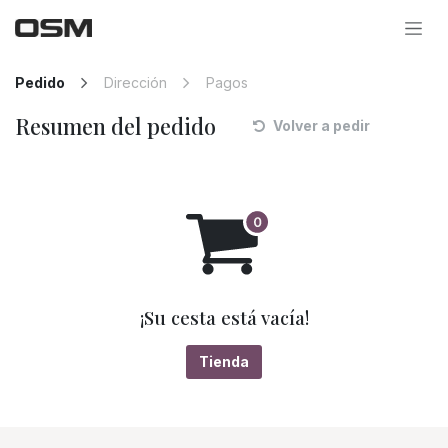
Ir al contenido
Pedido
Dirección
Pagos
Resumen del pedido
Volver a pedir
¡Su cesta está vacía!
Tienda